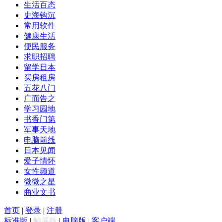
生活百态
史海钩沉
常用软件
健康生活
便民服务
求职招聘
留学日本
买房租房
五花八门
广而告之
学习园地
书香门第
军事天地
电脑前线
日本见闻
爱子情怀
女性频道
微微之星
商业文书
首页
|
登录
|
注册
标准版
|
触屏版
|
电脑版
|
客户端