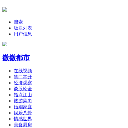
搜索
版块列表
用户信息
微微都市
在线视频
笑口常开
经济观察
谈股论金
指点江山
旅游风向
婚姻家庭
娱乐八卦
情感世界
美食厨房