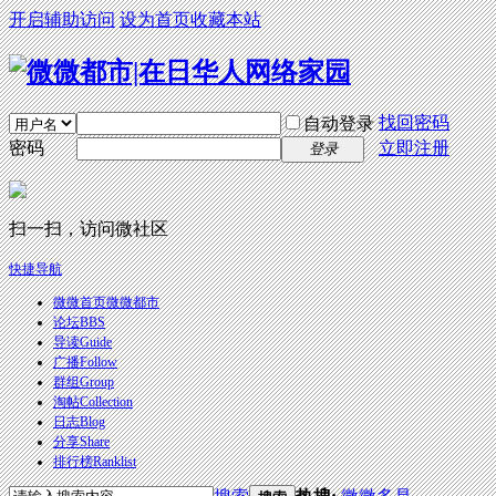
开启辅助访问
设为首页
收藏本站
找回密码
自动登录
密码
立即注册
登录
扫一扫，访问微社区
快捷导航
微微首页
微微都市
论坛
BBS
导读
Guide
广播
Follow
群组
Group
淘帖
Collection
日志
Blog
分享
Share
排行榜
Ranklist