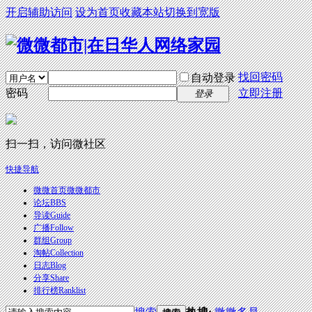
开启辅助访问
设为首页
收藏本站
切换到宽版
找回密码
自动登录
密码
立即注册
登录
扫一扫，访问微社区
快捷导航
微微首页
微微都市
论坛
BBS
导读
Guide
广播
Follow
群组
Group
淘帖
Collection
日志
Blog
分享
Share
排行榜
Ranklist