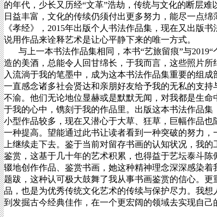
的年代，少长又历经“文革”浩劫，传统与文化的断层难
日益丰富，文化的传续仍须付出更多努力，能尽一点绵薄
《孝经》，2015年出版个人书法作品集，现在又出版
说用作品来诠释艺术是让心平静下来的唯一方式。
与上一本书法作品集相同，本书“艺旅留痕”与2019
造的美酒，总能令人回甘绵长，于我而言，这些照片所
入流淌于我的笔墨中，成为这本书法作品集重要的组成
一直感念诸多社会贤达和亲朋好友给予我的无私的支持
不渝。他们无论地位显赫或是默默无闻，对我都是生命
于我的心中，镌刻于我的作品里。出版这本书法作品集
小型作品较多，现在又潜心于大草、狂草，巨幅作品也
一种提高。望能通过此书让读者看到一种突破的努力，
上继续走下去。鉴于当前对留存书画的认知状况，我的
鉴赏，这基于几十年的艺术积累，也得益于艺坛泰斗陈
辍地创作作品、鉴赏书画，她这种精神理念深深感染着
题跋，这种认可极大鼓舞了我从事书画鉴赏的信心。更
品，也是为优秀传统文化艺术的传续与保护尽力。我想
到发掘古今经典佳作，在一个更宏阔的领域去实现自己