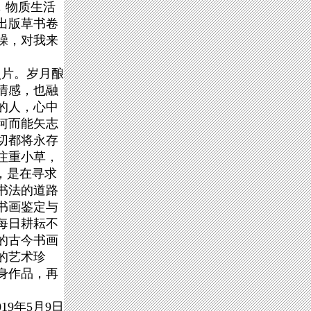
，物质生活
出版草书卷
躁，对我来
照片。岁月酿
情感，也融
的人，心中
坷而能矢志
切都将永存
注重小草，
，是在寻求
书法的道路
书画鉴定与
每日耕耘不
的古今书画
的艺术珍
身作品，再
19年5月9日