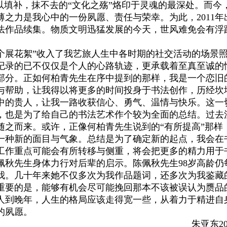
以填补，抹不去的“文化之殇”烙印于灵魂的最深处。而今
之力是我心中的一份夙愿、责任与荣幸。为此，2011年
书法作品续集。物质文明迅猛发展的今天，世风难免会有浮
“个展花絮”收入了我艺旅人生中各时期的社交活动的场景
纪录的已不仅仅是个人的心路轨迹，更承载着至真至诚的
部分。正如何柏青先生在序中提到的那样，我是一个恋旧
与帮助，让我得以将更多的时间投身于书法创作，历经坎
中的贵人，让我一路收获信心、勇气、温情与快乐。这一
，也是为了给自己的书法艺术作个较为全面的总结。过去
随之而来。或许，正像何柏青先生说到的“有所提高”那样
一种新的面目与气象。总结是为了确定新的起点，我会在
工作重点可能会有所转移与侧重，将会把更多的精力用于
佩秋先生身体力行对后辈的启示。陈佩秋先生98岁高龄仍
我。几十年来她不仅多次为我作品题词，还多次为我鉴藏
重要的是，能够有机会尽可能挽回那本不该被误认为赝品
人到晚年，人生的格局应该走得宽一些，从着力于精进自
的夙愿。
朱亚东20