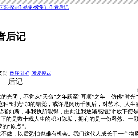
亚东书法作品集·续集》作者后记
者后记
|
倒序浏览
|
阅读模式
后记
阴，不觉从“天命”之年跃至“耳顺”之年。仿佛“时光
这种“时光”加的错觉，或许是阅历千帆后，对艺术、人生
逝者如斯，非我执所能得，由此让我逐渐感悟到“放下便是
”。放下的是数十载人生的积习陈垢，拥有的是一份释然、一
的“原点”。
不做，以后恐怕也难有机会。我们这代人成长于一个物