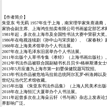
【作者简介】
朱亚东 号无羁 1957年生于上海，南宋理学家朱熹谪
家协会副主席、上海鸿生拍卖有限公司书画鉴定部艺术
1981年起，多次在上海市及全国性书法大赛中荣获大奖
1986年在电视连续剧《孙中山与宋庆龄》、《家春秋
1988年在上海美术馆举办个人书法展。
2007年在上海毛泽东旧居举办个人书法展。
2011年出版个人草书专集《孝经》（上海书画出版社）
2012年书法作品被联合国副秘书长吕贝卡•格林斯潘女
2013年5月应邀为上海市第一妇婴保健院题写院招。
2013年书法作品被危地马拉前总统阿尔瓦罗•科洛姆以
世纪坛当代艺术馆收藏。
2015年出版 《朱亚东书法作品集》（上海人民美术出
2018年在上海恒汇大厦举办个人书法展。
2011年起曾多次在上海朵云轩《书与画》杂志上发表
界影响广泛。