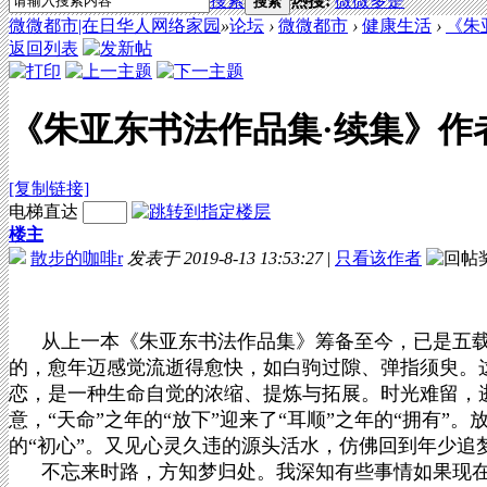
搜索
热搜:
微微多是
搜索
微微都市|在日华人网络家园
»
论坛
›
微微都市
›
健康生活
›
《朱
返回列表
《朱亚东书法作品集·续集》作
[复制链接]
电梯直达
楼主
散步的咖啡r
发表于 2019-8-13 13:53:27
|
只看该作者
从上一本《朱亚东书法作品集》筹备至今，已是五载的光
的，愈年迈感觉流逝得愈快，如白驹过隙、弹指须臾。
恋，是一种生命自觉的浓缩、提炼与拓展。时光难留，
意，“天命”之年的“放下”迎来了“耳顺”之年的“拥有
的“初心”。又见心灵久违的源头活水，仿佛回到年少追梦
不忘来时路，方知梦归处。我深知有些事情如果现在