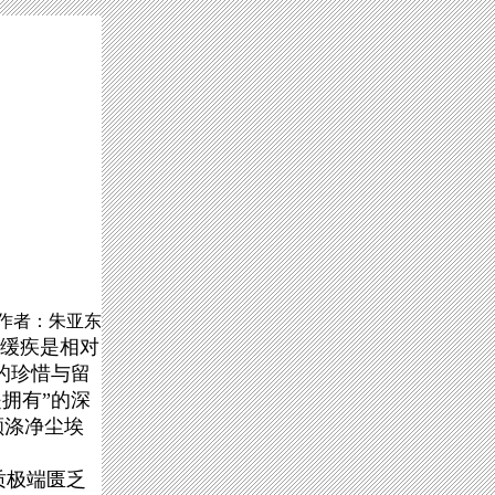
作者：朱亚东
”缓疾是相对
的珍惜与留
拥有”的深
颗涤净尘埃
质极端匮乏