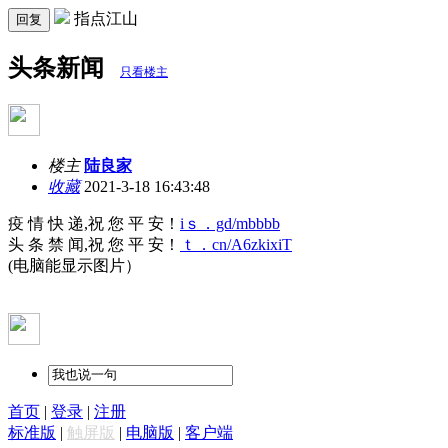
指点江山
回复
头条新闻
只看楼主
楼主
陆良家
收藏
2021-3-18 16:43:48
疫 情 快 递,祝 您 平 安！
iｓ．gd/mbbbb
头 条 禁 闻,祝 您 平 安！
ｔ．cn/A6zkixiT
(电脑能显示图片）
首页
|
登录
|
注册
标准版
|
触屏版
|
电脑版
|
客户端